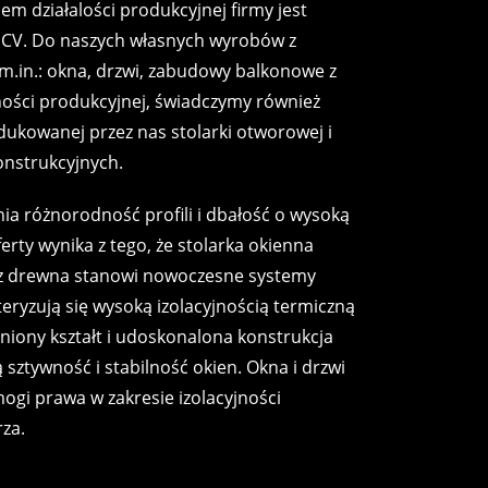
m działalości produkcyjnej firmy jest
 PCV. Do naszych własnych wyrobów z
 m.in.: okna, drzwi, zabudowy balkonowe z
ności produkcyjnej, świadczymy również
ukowanej przez nas stolarki otworowej i
onstrukcyjnych.
ia różnorodność profili i dbałość o wysoką
erty wynika z tego, że stolarka okienna
z drewna stanowi nowoczesne systemy
eryzują się wysoką izolacyjnością termiczną
dniony kształt i udoskonalona konstrukcja
sztywność i stabilność okien. Okna i drzwi
ogi prawa w zakresie izolacyjności
rza.