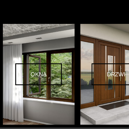
OKNA
DRZWI