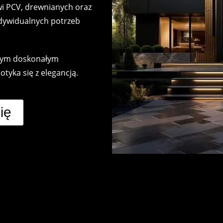
i PCV, drewnianych oraz
dywidualnych potrzeb
szym doskonałym
tyka się z elegancją.
ię