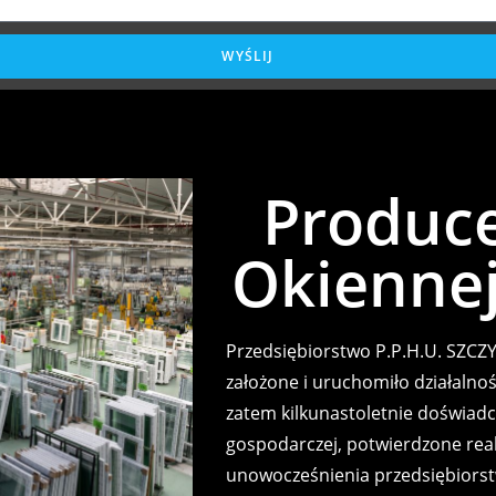
WYŚLIJ
Produce
Okiennej
Przedsiębiorstwo P.P.H.U. SZCZY
założone i uruchomiło działalno
zatem kilkunastoletnie doświadc
gospodarczej, potwierdzone real
unowocześnienia przedsiębiorst