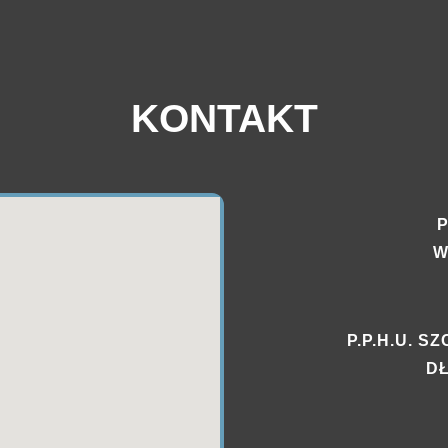
KONTAKT
P
W
P.P.H.U. 
DŁ