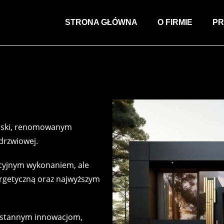
STRONA GŁÓWNA
O FIRMIE
PR
elski, renomowanym
 drzwiowej.
kcyjnym wykonaniem, ale
ergetyczną oraz najwyższym
ieustannym innowacjom,