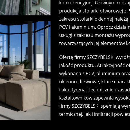
konkurencyjnej. Głównym rodzaje
produkcja stolarki otworowej z
zakresu stolarki okiennej należą
PCV i aluminium. Oprócz działal
usługi z zakresu montażu wyprod
towarzyszących jej elementów k
Ofertę firmy SZCZYBELSKI wyróżn
jakość produktu. Atrakcyjność of
wykonana z PCV, aluminium ora
okienno-drzwiowe, które charakt
i akustyczną. Technicznie uzasa
kształtowników zapewnia wysoką 
firmy SZCZYBELSKI spełniają wym
termicznej, jak i infiltracji powiet