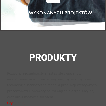
WIELE WYKONANYCH PROJEKTÓW
PRODUKTY
Rozwój przedsiębiorstwa jest ściśle związany z
inwestowaniem w nowoczesną bazę wytwórczą: nowe
technologie, nowoczesne techniki produkcji kreatywnych
pracowników i innowacyjne rozwiązania organizacyjne,
oraz bliski kontakt z klientem.
Czytaj dalej