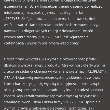
Markę udało nam się wypracować w ciągu kilkunastu lat
istnienia firmy. Dzięki konsekwentnemu dążeniu do realizacji
misji opartej na wysokiej jakości i obsługi marka
„SZCZYBELSKI” jest utożsamiana przez klientów z takimi
właśnie wartościami. Uczciwe podejście biznesowe sprzyja
nawiązaniu długotrwałych relacji z dostawcami, wśród
których także marka „SZCZYBELSKI” jest kojarzona z
rzetelnością i wysokim poziomem współpracy.
Ofertę firmy SZCZYBELSKI wyróżnia różnorodność profili i
dbałość o wysoką jakość produktu. Atrakcyjność oferty wynika
z tego, że stolarka okienna wykonana w systemach ALUPLAST i
GEALAN stanowią nowoczesne systemy okienno-drzwiowe,
które charakteryzują się wysoką izolacyjnością termiczną i
akustyczną, Technicznie uzasadniony kształt i udoskonalona
konstrukcja kształtowników zapewnia wysoką sztywność i
stabilność okien. Okna i drzwi firmy SZCZYBELSKI spełniają
wymogi prawa w zakresie izolacyjności termicznej, jak i