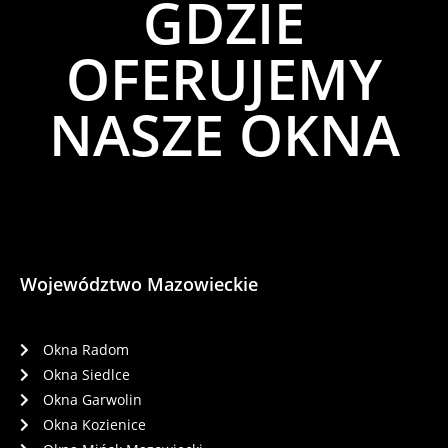
GDZIE
OFERUJEMY
NASZE OKNA
Województwo Mazowieckie
Okna Radom
Okna Siedlce
Okna Garwolin
Okna Kozienice