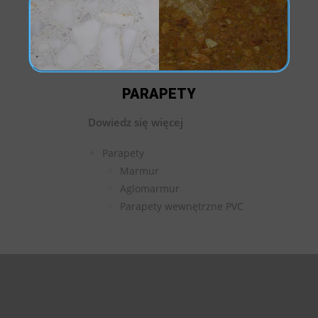
PARAPETY
Dowiedz się więcej
Parapety
Marmur
Aglomarmur
Parapety wewnętrzne PVC