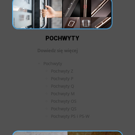
POCHWYTY
Dowiedz się więcej
Pochwyty
Pochwyty Z
Pochwyty P
Pochwyty Q
Pochwyty M
Pochwyty OS
Pochwyty QS
Pochwyty PS i PS-W