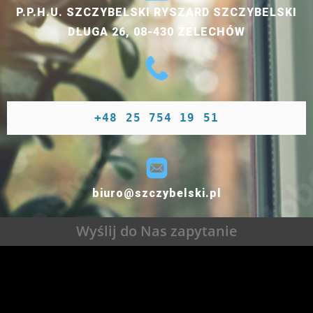
P.P.H.U. SZCZYBELSKI RYSZARD SZCZYBELSKI
DŁUGA 26, 08-430 ŻELECHÓW
+48 25 754 19 51
biuro@szczybelski.pl
Wyślij do Nas zapytanie