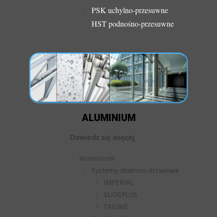
PSK uchylno-przesuwne
HST podnośno-przesuwne
ALUMINIUM
Dowiedz się więcej
Aluminium
Systemy okienno-drzwiowe
IMPERIAL
SLIDEPLUS
TRILINE