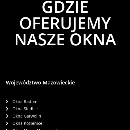
GDZIE
OFERUJEMY
NASZE OKNA
Województwo Mazowieckie
Okna Radom
Okna Siedlce
Okna Garwolin
Okna Kozienice